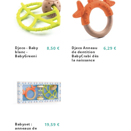
Djeco - Baby
8,50 €
Djeco Anneau
6,29 €
blanc -
de dentition
BabyGreeni
BabyCrabi dès
la naissance
Babyset :
19,59 €
anneaux de