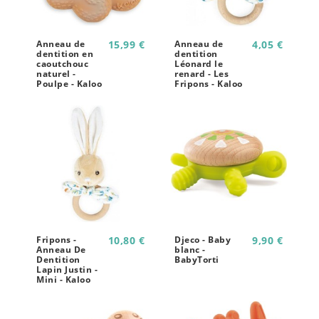
Anneau de
15,99 €
Anneau de
4,05 €
dentition en
dentition
caoutchouc
Léonard le
naturel -
renard - Les
Poulpe - Kaloo
Fripons - Kaloo
Fripons -
10,80 €
Djeco - Baby
9,90 €
Anneau De
blanc -
Dentition
BabyTorti
Lapin Justin -
Mini - Kaloo