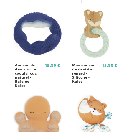
Anneau de
15,99 €
Mon anneau
15,99 €
dentition en
de dentition
caoutchouc
renard -
naturel -
Silicone -
Baleine -
Kaloo
Kaloo