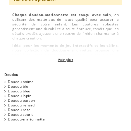
Chaque doudou-marionnette est conçu avec soin,
en
utilisant des matériaux de haute qualité pour assurer la
sécurité de votre enfant. Les coutures robustes
garantissent une durabilité à toute épreuve, tandis que les
détails brodés ajoutent une touche de finition charmante à
chaque création.
Idéal pour les moments de jeu interactifs et les câlins,
notre collection de doudous-marionnettes propose une
variété de personnages attachants tels que des animaux,
des personnages de contes de fées et bien plus encore.
Voir plus
Choisissez le doudou-marionnette qui correspond à la
personnalité de votre enfant et créez des moments
précieux de complicité et d'émerveillement.
Doudou
Offrez à votre enfant un ami fidèle et amusant,
avec nos
Doudou animal
doudous-marionnettes. Ces jouets intemporels sont parfaits
Doudou bio
pour stimuler l'imagination, développer les aptitudes
Doudou bleu
sociales et offrir des moments de douceur et de réconfort à
Doudou lapin
votre petit trésor.
Doudou ourson
Doudou renard
Doudou rose
Doudou souris
Doudou-marionnette