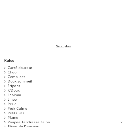
Voir plus
Kaloo
Carré douceur
Choo
Complices
Doux sommeil
Fripons
K'Doux
Lapinoo
Linoo
Perle
Petit Calme
Petits Pas
Plume
Poupée Tendresse Kaloo
Rêves de Douceur