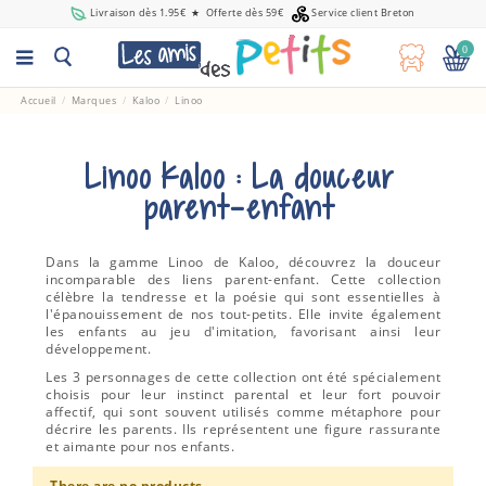
Livraison dès 1.95€
★
Offerte dès 59€
Service client Breton
0
Accueil
Marques
Kaloo
Linoo
Linoo Kaloo : La douceur
parent-enfant
Dans la gamme Linoo de Kaloo, découvrez la douceur
incomparable des liens parent-enfant. Cette collection
célèbre la tendresse et la poésie qui sont essentielles à
l'épanouissement de nos tout-petits. Elle invite également
les enfants au jeu d'imitation, favorisant ainsi leur
développement.
Les 3 personnages de cette collection ont été spécialement
choisis pour leur instinct parental et leur fort pouvoir
affectif, qui sont souvent utilisés comme métaphore pour
décrire les parents. Ils représentent une figure rassurante
et aimante pour nos enfants.
There are no products.