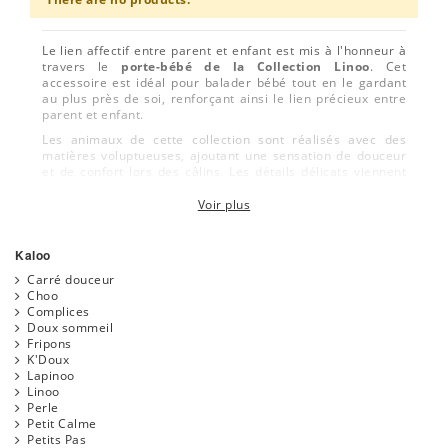
Le lien affectif entre parent et enfant est mis à l'honneur à
travers le
porte-bébé de la Collection Linoo
. Cet
accessoire est idéal pour balader bébé tout en le gardant
au plus près de soi, renforçant ainsi le lien précieux entre
parent et enfant.
Les animaux de cette collection sont réalisés avec des
matières voluptueuses, ajoutant une sensation de douceur
et de confort lors des câlins. Les détails délicats viennent
sublimer ces adorables compagnons de jeu.
Voir plus
La gamme Linoo de Kaloo est également présentée dans
une magnifique boîte cadeau, faisant d'elle un cadeau
parfait pour annoncer une naissance ou pour inviter à de
Kaloo
tendres moments de complicité en famille.
Carré douceur
Choo
Complices
Doux sommeil
Fripons
K'Doux
Lapinoo
Linoo
Perle
Petit Calme
Petits Pas