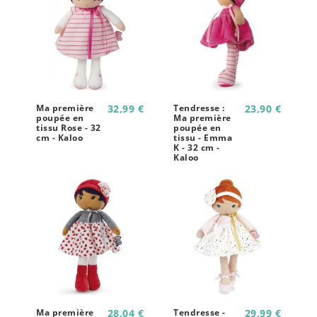
Ma première
32,99 €
Tendresse :
23,90 €
poupée en
Ma première
tissu Rose - 32
poupée en
cm - Kaloo
tissu - Emma
K - 32 cm -
Kaloo
Ma première
28,04 €
Tendresse -
29,99 €