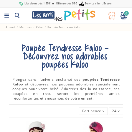
Livraison dès 1.95€
★
Offerte dès 59€
Service client Breton
0
Accueil
Marques
Kaloo
Poupée Tendresse Kaloo
Poupée Tendresse Kaloo -
Découvrez nos adorables
poupées Kaloo
Plongez dans l'univers enchanté des
poupées Tendresse
Kaloo
et découvrez nos poupées adorables spécialement
conçues pour votre bébé. Adaptées dès la naissance, ces
poupées en tissu seront les premières amies
réconfortantes et amusantes de votre enfant.
Pertinence
24