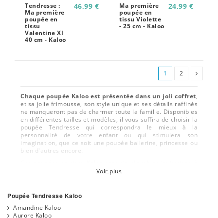
Tendresse :
46,99 €
Ma première
24,99 €
Ma première
poupée en
poupée en
tissu Violette
tissu
- 25 cm - Kaloo
Valentine Xl
40 cm - Kaloo
1
2
Chaque poupée Kaloo est présentée dans un joli coffret
,
et sa jolie frimousse, son style unique et ses détails raffinés
ne manqueront pas de charmer toute la famille. Disponibles
en différentes tailles et modèles, il vous suffira de choisir la
poupée Tendresse qui correspondra le mieux à la
personnalité de votre enfant ou qui stimulera son
imagination, que ce soit une poupée ballerine, princesse ou
bien d'autres encore.
Ces poupées en tissu Kaloo sont de véritables invitations à
la tendresse. Avec leurs détails délicats tels que les
Voir plus
broderies ou les rubans, elles éveilleront la curiosité des
plus petits et leur apporteront douceur et réconfort. Douces
comme des doudous, elles se câlinent et s'endorment avec
Poupée Tendresse Kaloo
votre bébé, devenant ainsi une alternative originale pour
Amandine Kaloo
une attention toute particulière.
Aurore Kaloo