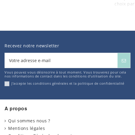
choix parf
Nos
cadr
tous les 
ainsi cré
Les
empr
faciles à
Recevez notre newsletter
Que vous
pour vot
choisir ce
Vous pouvez vous désinscrire à tout moment. Vous trouverez pour cela
nos informations de contact dans les conditions d'utilisation du site.
J'accepte les conditions générales et la politique de confidentialité
A propos
Qui sommes nous ?
Mentions légales