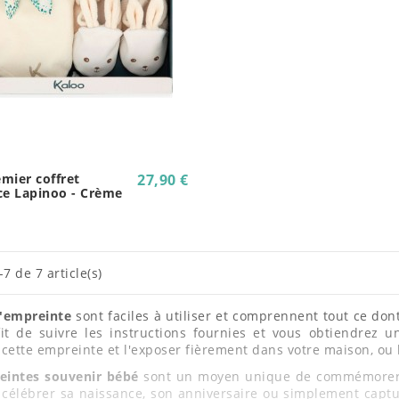
mier coffret
27,90 €
ce Lapinoo - Crème
7 de 7 article(s)
d'empreinte
sont faciles à utiliser et comprennent tout ce don
it de suivre les instructions fournies et vous obtiendrez u
cette empreinte et l'exposer fièrement dans votre maison, ou l
eintes souvenir bébé
sont un moyen unique de commémorer l
 célébrer sa naissance, son anniversaire ou simplement capt