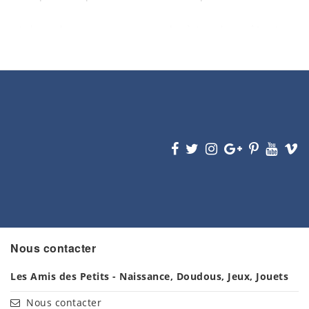
es et de couleurs pour correspondre à tous les goûts et
e personnel ou à la chambre de votre bébé. Vous pourrez
otre bébé.
re et sont durables dans le temps. Elles sont également
 ces souvenirs pendant de nombreuses années.
 vous souhaitiez simplement créer un souvenir unique
on idéale. N'hésitez pas à parcourir notre sélection et à
Nous contacter
Les Amis des Petits - Naissance, Doudous, Jeux, Jouets
Nous contacter