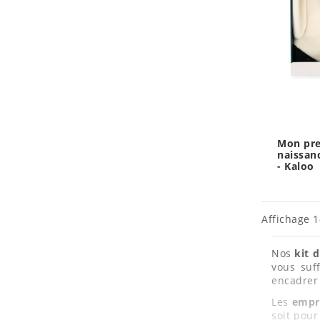
Mon pre
naissan
- Kaloo
Affichage 1-
Nos
kit 
vous suff
encadrer 
Les
empr
soit pour