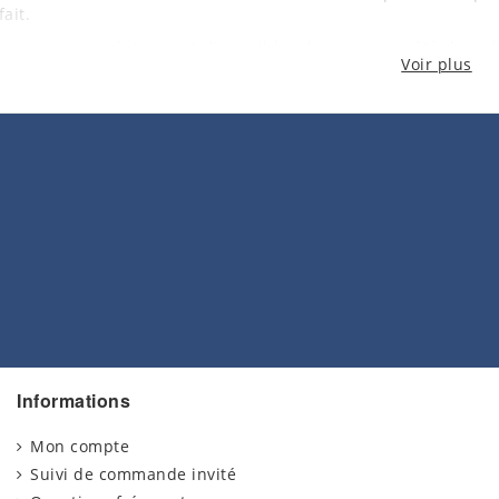
ait.
es pour empreintes
sont disponibles dans une variété de styl
Voir plus
décors. Choisissez celui qui convient le mieux à votre styl
er un affichage unique et élégant de l'empreinte souvenir de v
eintes
sont faites à partir de matériaux de qualité supérieu
 entretenir et à nettoyer, vous permettant ainsi de préserver
 cherchiez un cadeau spécial pour un nouveau parent ou que
re propre bébé, nos
empreintes souvenir bébé
sont la soluti
lle qui vous plaît.
Informations
Mon compte
Suivi de commande invité