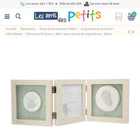
Livraison dès 1.95€
★
Offerte dès 59€
Service client Breton
0
Accueil
Naissance
Empreinte souvenir Bébé
Empreinte et souvenir
bébé Kaloo
Rêves de Douceur : Mon cadre photo et empreintes - Kaloo