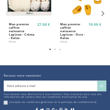
Mon premier
27,90 €
Mon premier
19,99 €
coffret
coffret
naissance
naissance
Lapinoo - Crème
Lapinoo - Ocre -
- Kaloo
Kaloo
Kaloo
Kaloo
Recevez notre newsletter
Vous pouvez vous désinscrire à tout moment. Vous trouverez pour cela nos
informations de contact dans les conditions d'utilisation du site.
J'accepte les conditions générales et la politique de confidentialité