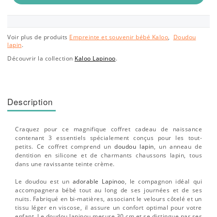
Voir plus de produits
Empreinte et souvenir bébé Kaloo
,
Doudou
lapin
.
Découvrir la collection
Kaloo Lapinoo
.
Description
Craquez pour ce magnifique coffret cadeau de naissance
contenant 3 essentiels spécialement conçus pour les tout-
petits. Ce coffret comprend un
doudou lapin
, un anneau de
dentition en silicone et de charmants chaussons lapin, tous
dans une ravissante teinte crème.
Le doudou est un
adorable Lapinoo
, le compagnon idéal qui
accompagnera bébé tout au long de ses journées et de ses
nuits. Fabriqué en bi-matières, associant le velours côtelé et un
tissu léger en viscose, il assure un confort optimal pour votre
enfant. Le doudou lapinou mesure 30 cm et se distingue par ses