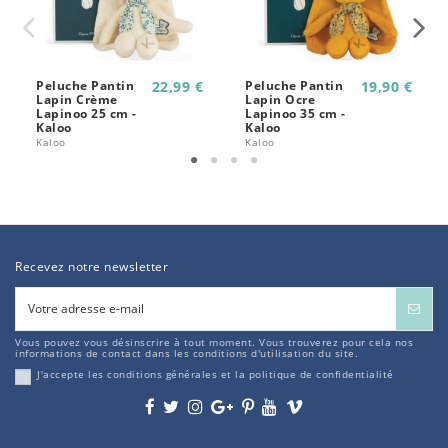
Peluche Pantin
22,99 €
Peluche Pantin
19,90 €
Lapin Crème
Lapin Ocre
Lapinoo 25 cm -
Lapinoo 35 cm -
Kaloo
Kaloo
Kaloo
Kaloo
Recevez notre newsletter
Vous pouvez vous désinscrire à tout moment. Vous trouverez pour cela nos
informations de contact dans les conditions d'utilisation du site.
J'accepte les conditions générales et la politique de confidentialité