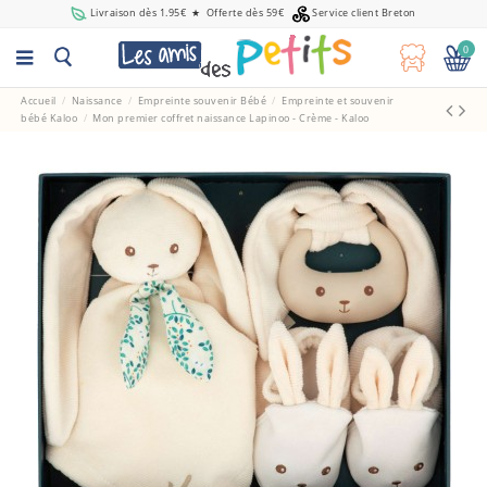
Livraison dès 1.95€
★
Offerte dès 59€
Service client Breton
0
Accueil
Naissance
Empreinte souvenir Bébé
Empreinte et souvenir
bébé Kaloo
Mon premier coffret naissance Lapinoo - Crème - Kaloo