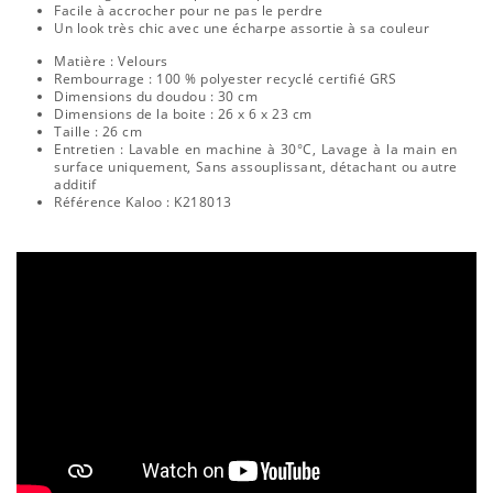
Facile à accrocher pour ne pas le perdre
Un look très chic avec une écharpe assortie à sa couleur
Matière : Velours
Rembourrage : 100 % polyester recyclé certifié GRS
Dimensions du doudou : 30 cm
Dimensions de la boite : 26 x 6 x 23 cm
Taille : 26 cm
Entretien : Lavable en machine à 30°C, Lavage à la main en
surface uniquement, Sans assouplissant, détachant ou autre
additif
Référence Kaloo : K218013