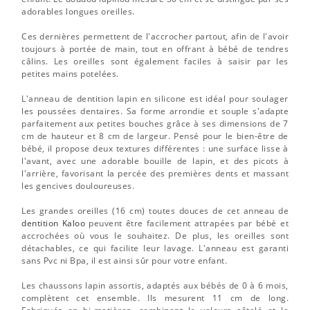
adorables longues oreilles.
Ces dernières permettent de l'accrocher partout, afin de l'avoir
toujours à portée de main, tout en offrant à bébé de tendres
câlins. Les oreilles sont également faciles à saisir par les
petites mains potelées.
L'anneau de dentition lapin en silicone est idéal pour soulager
les poussées dentaires. Sa forme arrondie et souple s'adapte
parfaitement aux petites bouches grâce à ses dimensions de 7
cm de hauteur et 8 cm de largeur. Pensé pour le bien-être de
bébé, il propose deux textures différentes : une surface lisse à
l'avant, avec une adorable bouille de lapin, et des picots à
l'arrière, favorisant la percée des premières dents et massant
les gencives douloureuses.
Les grandes oreilles (16 cm) toutes douces de cet anneau de
dentition Kaloo
peuvent être facilement attrapées par bébé et
accrochées où vous le souhaitez. De plus, les oreilles sont
détachables, ce qui facilite leur lavage. L'anneau est garanti
sans Pvc ni Bpa, il est ainsi sûr pour votre enfant.
Les chaussons lapin assortis, adaptés aux bébés de 0 à 6 mois,
complètent cet ensemble. Ils mesurent 11 cm de long.