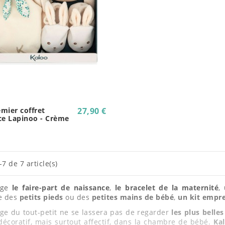
mier coffret
27,90 €
ce Lapinoo - Crème
7 de 7 article(s)
nge
le faire-part de naissance
,
le bracelet de la maternité
,
le des
petits pieds
ou des
petites mains de bébé
,
un kit empr
ge du tout-petit ne se lassera pas de regarder
les plus bell
écoratif, mais surtout affectif, dans la chambre de bébé.
Kal