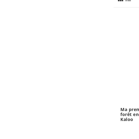
Ma prem
forêt e
Kaloo