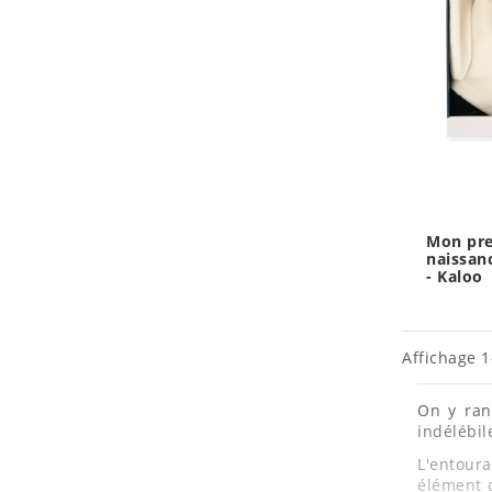
Mon pre
naissan
- Kaloo
Affichage 1-
On y ra
indélébi
L'entoura
élément d