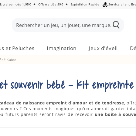
Livraison dès 1.95€
★
Offerte dès 59€
★
Expédition Rapide
Service client Br
s et Peluches
Imagination
Jeux d'éveil
Dé
bébé Kaloo
et souvenir bébé - Kit empreinte 
cadeau de naissance empreint d'amour et de tendresse,
offr
souvenirs ? Ces moments magiques qu'on aimerait garder inta
ou futurs parents seront ravis de recevoir
une boîte à souve