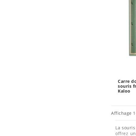
Carre d
souris f
Kaloo
Affichage 1-
La souris
offrez u