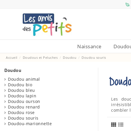
Naissance
Doudou
Accueil
Doudous et Peluches
Doudou
Doudou souris
Doudou
Doudo
Doudou animal
Doudou bio
Doudou bleu
Doudou lapin
Les doud
Doudou ourson
irrésist
Doudou renard
combler l
Doudou rose
Doudou souris
Doudou-marionnette