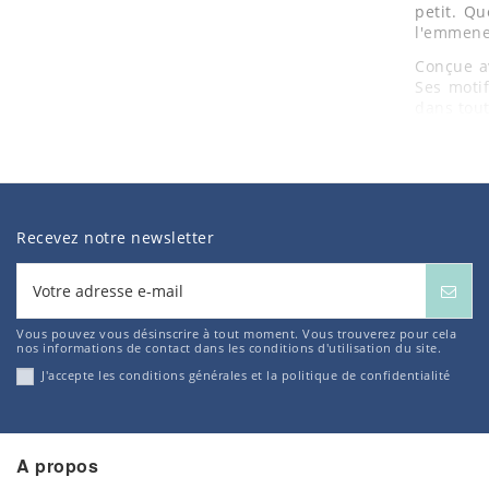
petit. Qu
l'emmene
Conçue av
Ses moti
dans tout
Présenté
votre béb
Recevez notre newsletter
Vous pouvez vous désinscrire à tout moment. Vous trouverez pour cela
nos informations de contact dans les conditions d'utilisation du site.
J'accepte les conditions générales et la politique de confidentialité
A propos