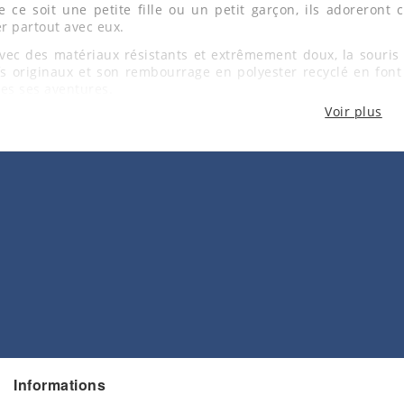
e ce soit une petite fille ou un petit garçon, ils adoreront 
r partout avec eux.
ec des matériaux résistants et extrêmement doux, la souris 
fs originaux et son rembourrage en polyester recyclé en fo
es ses aventures.
Voir plus
 dans une adorable boîte cadeau personnalisable, le doudo
é. Offrez-lui ce merveilleux compagnon qui sera toujours là po
Informations