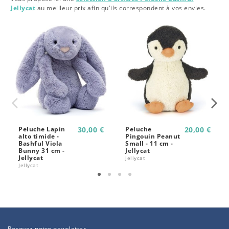
Jellycat
au meilleur prix afin qu'ils correspondent à vos envies.
Peluche Lapin
30,00 €
Peluche
20,00 €
alto timide -
Pingouin Peanut
Bashful Viola
Small - 11 cm -
Bunny 31 cm -
Jellycat
Jellycat
Jellycat
Jellycat
Recevez notre newsletter