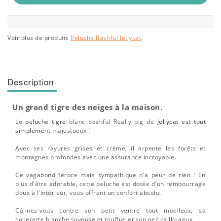
Voir plus de produits
Peluche Bashful Jellycat
.
Description
Un grand tigre des neiges à la maison.
Le
peluche tigre
blanc bashful Really big de
Jellycat est tout
simplement
majestueux !
Avec ses rayures grises et crème, il arpente les forêts et
montagnes profondes avec une assurance incroyable.
Ce vagabond féroce mais sympathique n'a peur de rien ! En
plus d'être adorable, cette peluche est dotée d'un rembourrage
doux à l'intérieur, vous offrant un confort absolu.
Câlinez-vous contre son petit ventre tout moelleux, sa
collerette blanche soyeuse et touffue et son nez caillouteux.