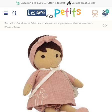
Livraison dès 1.95€
★
Offerte dès 59€
Service client Breton
0
Accueil
Doudous et Peluches
Ma première poupée en tissu Amandine -
25 cm - Kaloo