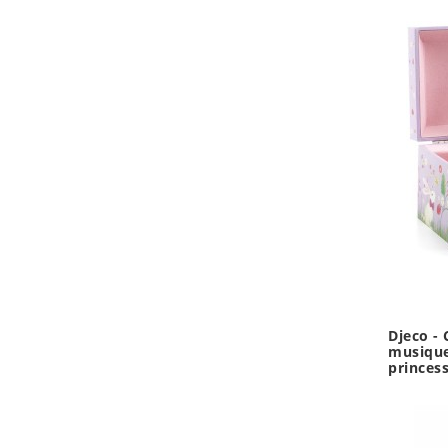
Djeco - 
musique
princes