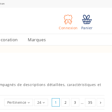
eton
Connexion
Panier
coration
Marques
pagnés de descriptions détaillées, caractéristiques et
Pertinence
24
1
2
3
…
35