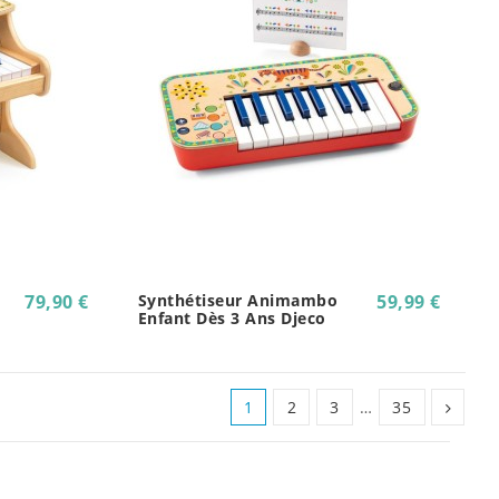
79,90 €
Synthétiseur Animambo
59,99 €
Enfant Dès 3 Ans Djeco
1
2
3
…
35