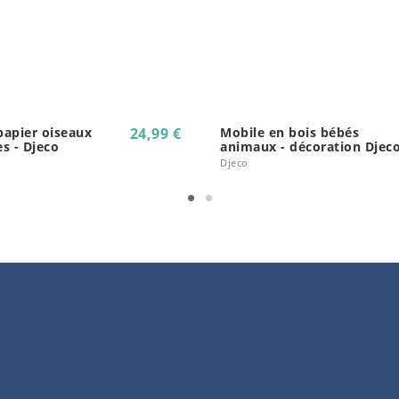
papier oiseaux
24,99 €
Mobile en bois bébés
s - Djeco
animaux - décoration Djec
Djeco