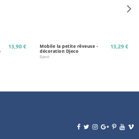
13,90 €
Mobile la petite rêveuse -
13,29 €
o
décoration Djeco
Djeco