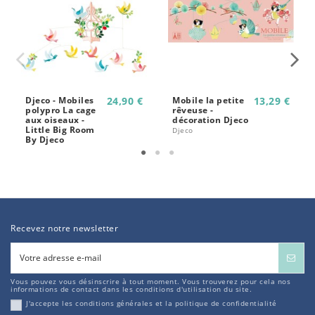
Djeco - Mobiles
24,90 €
Mobile la petite
13,29 €
polypro La cage
rêveuse -
aux oiseaux -
décoration Djeco
Little Big Room
Djeco
By Djeco
Recevez notre newsletter
Vous pouvez vous désinscrire à tout moment. Vous trouverez pour cela nos
informations de contact dans les conditions d'utilisation du site.
J'accepte les conditions générales et la politique de confidentialité