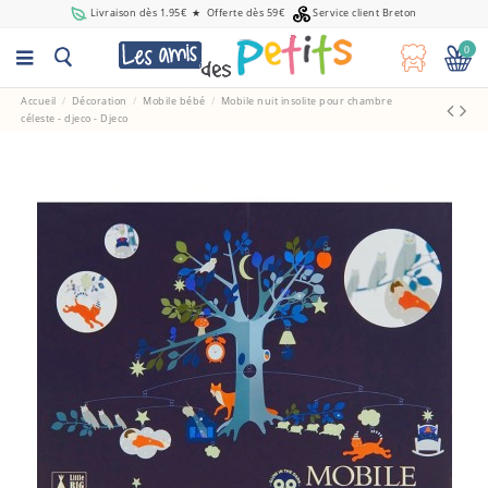
Livraison dès 1.95€
★
Offerte dès 59€
Service client Breton
0
Accueil
Décoration
Mobile bébé
Mobile nuit insolite pour chambre
céleste - djeco - Djeco