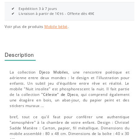
✔
Expédition 3 à 7 jours
✔
Livraison à partir de 1€
- Offerte dès 49€
95
Voir plus de produits
Mobile bébé
.
Description
La collection
Djeco Mobiles
, une rencontre poétique et
aérienne entre deux mondes : le design et l'illustration pour
enfants. Un subtil jeu d'équilibre entre rêve et réalité. Le
mobile "Nuit insolite" est phosphorescent la nuit. Il fait partie
de la collection
"Céleste" de Djeco
, qui comprend également
une étagère en bois, un abat-jour, du papier peint et des
stickers muraux ...
bref, tout ce qu'il faut pour conférer une authentique
"atmosphère" à la chambre de votre enfant. Design : Christel
Sadde Matière : Carton, papier, fil métallique. Dimensions du
mobile assemblé : 80 x 48 cm. Dimensions de la boîte : 40 x 30